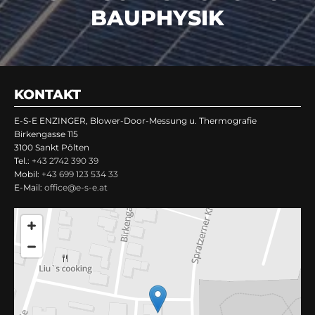
BAUPHYSIK
KONTAKT
E-S-E ENZINGER, Blower-Door-Messung u. Thermografie
Birkengasse 115
3100 Sankt Pölten
Tel.:
+43 2742 390 39
Mobil:
+43 699 123 534 33
E-Mail:
office@e-s-e.at