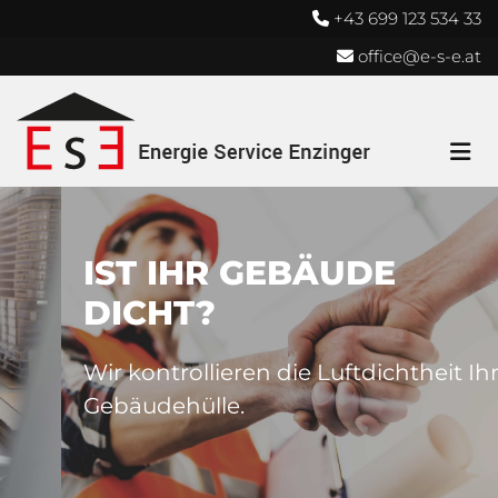
+43 699 123 534 33

office@e-s-e.at

IST IHR GEBÄUDE
DICHT?
Wir kontrollieren die Luftdichtheit Ihrer
Gebäudehülle.