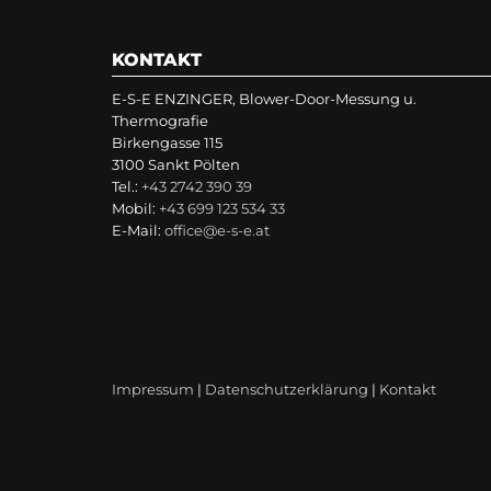
KONTAKT
E-S-E ENZINGER, Blower-Door-Messung u.
Thermografie
Birkengasse 115
3100 Sankt Pölten
Tel.:
+43 2742 390 39
Mobil:
+43 699 123 534 33
E-Mail:
office@e-s-e.at
Impressum
|
Datenschutzerklärung
|
Kontakt