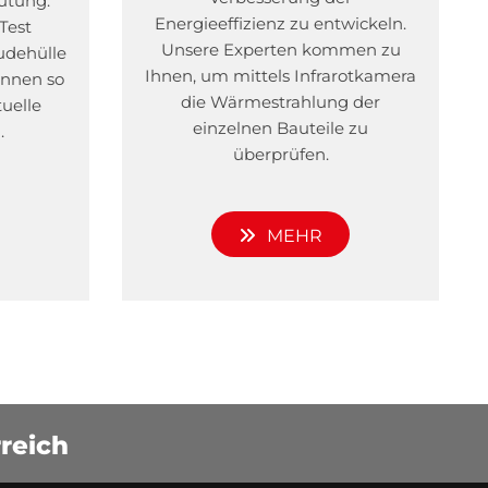
utung.
Energieeffizienz zu entwickeln.
Test
Unsere Experten kommen zu
udehülle
Ihnen, um mittels Infrarotkamera
önnen so
die Wärmestrahlung der
tuelle
einzelnen Bauteile zu
.
überprüfen.
MEHR
reich