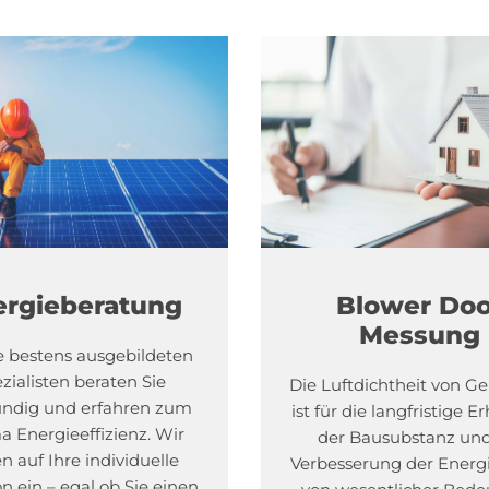
ergieberatung
Blower Doo
Messung
 bestens ausgebildeten
zialisten beraten Sie
Die Luftdichtheit von 
undig und erfahren zum
ist für die langfristige E
 Energieeffizienz. Wir
der Bausubstanz und
n auf Ihre individuelle
Verbesserung der Energi
on ein – egal ob Sie einen