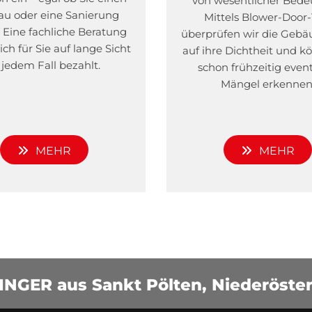
von wesentlicher Bede
u oder eine Sanierung
Mittels Blower-Door-
 Eine fachliche Beratung
überprüfen wir die Gebä
ch für Sie auf lange Sicht
auf ihre Dichtheit und k
 jedem Fall bezahlt.
schon frühzeitig even
Mängel erkennen
MEHR
MEHR
INGER aus Sankt Pölten, Niederöster