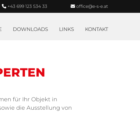
+43 699 123 534 33
office@e-s-e.at


E
DOWNLOADS
LINKS
KONTAKT
PERTEN
en für Ihr Objekt in
owie die Ausstellung von